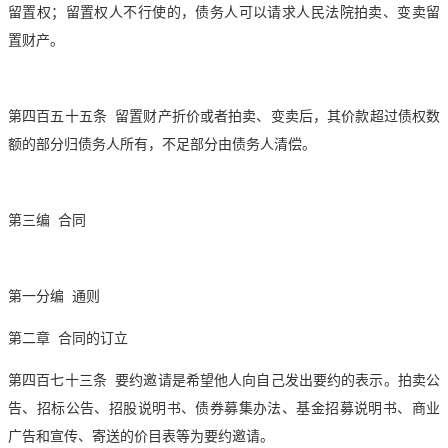
留置权；留置权人不行使的，债务人可以请求人民法院
拍卖
、变卖留
置财产。
第四百五十五条 留置财产折价或者
拍卖
、变卖后，其价款超过债权数
额的部分归债务人所有，不足部分由债务人清偿。
第三编 合同
第一分编 通则
第二章 合同的订立
第四百七十三条 要约邀请是希望他人向自己发出要约的表示。
拍卖
公
告、招标公告、招股说明书、债券募集办法、基金招募说明书、商业
广告和宣传、寄送的价目表等为要约邀请。